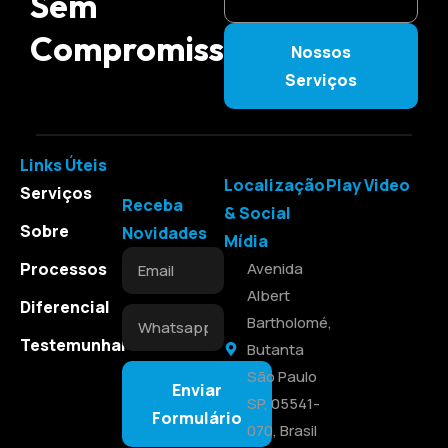
Sem
Compromisso
Nossos
Serviços
Links Úteis
Localização
Play Video
Serviços
Receba
& Social
Sobre
Novidades
Mídia
Processos
Avenida
Albert
Diferencial
Bartholomé,
Testemunhal
Butanta
São Paulo
Enviar
SP, 05541-
Formulário
070, Brasil